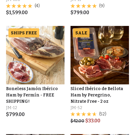
(4)
(9)
$
1,599.00
$
799.00
SHIPS FREE
SALE
Boneless Jamón Ibérico
Sliced Ibérico de Bellota
Ham by Fermín - FREE
Ham by Peregrino,
SHIPPING!
Nitrate Free - 2 oz
JM-12
JM-52
$
799.00
(52)
$
33.00
$
42.00