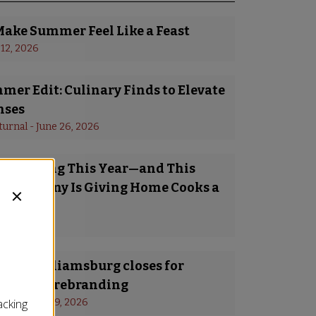
Make Summer Feel Like a Feast
 12, 2026
er Edit: Culinary Finds to Elevate
nses
turnal
 - 
June 26, 2026
Is Trending This Year—and This
 Company Is Giving Home Cooks a
o Try It
y 8, 2026
a in Williamsburg closes for
ing and rebranding
s
 - 
January 19, 2026
acking