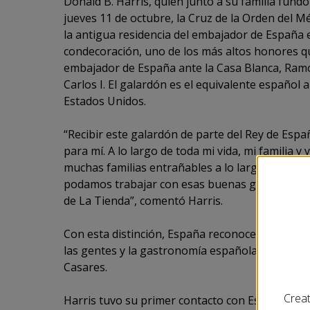
Donald B. Harris, quien junto a su familia fundó
jueves 11 de octubre, la Cruz de la Orden del M
la antigua residencia del embajador de España e
condecoración, uno de los más altos honores qu
embajador de España ante la Casa Blanca, Ramó
Carlos I. El galardón es el equivalente español
Estados Unidos.
“Recibir este galardón de parte del Rey de Esp
para mí. A lo largo de toda mi vida, mi familia y
muchas familias entrañables a lo largo y ancho
podamos trabajar con esas buenas gentes y hac
de La Tienda”, comentó Harris.
Con esta distinción, España reconoce la labor d
las gentes y la gastronomía españolas en Esta
Casares.
Creat
Harris tuvo su primer contacto con España en 1