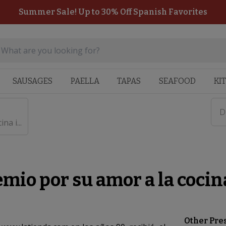
Summer Sale! Up to 30% Off Spanish Favorites
SAUSAGES
PAELLA
TAPAS
SEAFOOD
KI
D
a i...
mio por su amor a la cocin
Other Pre