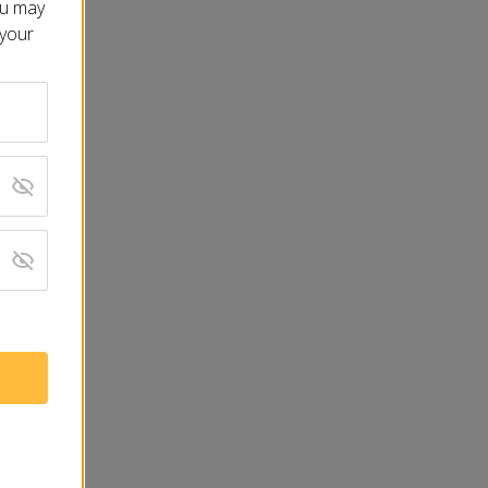
ou may
 your