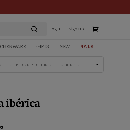
Log In
Sign Up
TCHENWARE
GIFTS
NEW
SALE
on Harris recibe premio por su amor a l...
a ibérica
ss