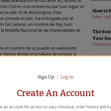
 www.latienda.com en los años 90, recibió, el
érito Civil en una ceremonia que tuvo lugar en
How to 
n la calle 16 de Washington. Esta
Salon
 - 
July
e concede el país, fue entregada por el
n Gil-Casares, en nombre del Rey Juan
 a la Medalla Nacional de las Humanidades de
The Summ
Your Se
The Knock
aña en nombre de su pueblo es valiosísimo
 yo hemos tenido el privilegio de conocer a
Paella 
 de España. Estoy muy agradecido de que
er honor a su tradiciones artesanas a través
Gourmet
Reason t
Sign Up
Log In
Parade
 - 
Ma
e Harris a la hora de promocionar la cultura,
dos Unidos, expresó el embajador Ramón Gil-
Create An Account
La Tiend
remodel
WAVY New
e an account for access to easy checkout, order history and tr
965, cuando era un joven capellán de la